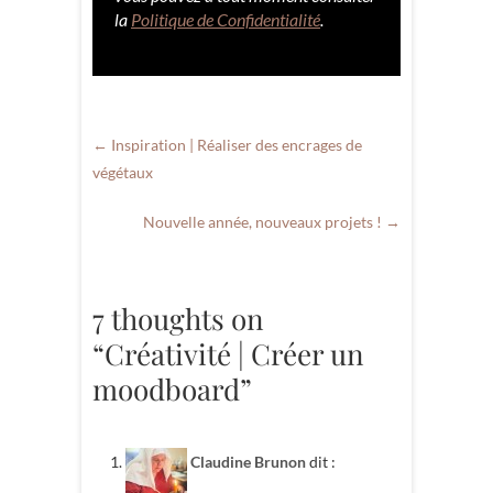
la
Politique de Confidentialité
.
←
Inspiration | Réaliser des encrages de
végétaux
Nouvelle année, nouveaux projets !
→
7 thoughts on
“Créativité | Créer un
moodboard”
Claudine Brunon
dit :