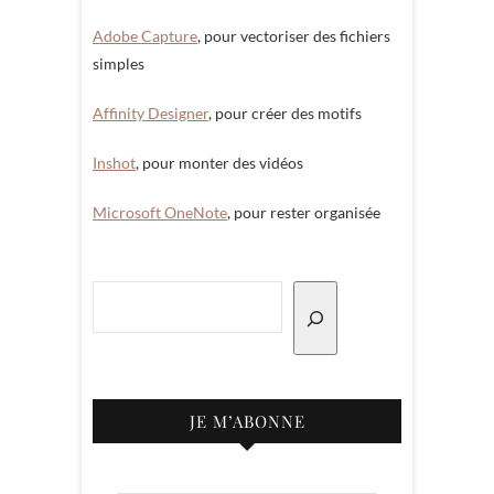
Adobe Capture
, pour vectoriser des fichiers
simples
Affinity Designer
, pour créer des motifs
Inshot
, pour monter des vidéos
Microsoft OneNote
, pour rester organisée
Rechercher
JE M’ABONNE