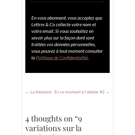
En vous abonnant, vous acceptez que
Lettres & Co collecte votre nom et
votre email. Si vous souhaitez en
savoir plus sur la façon dont sont
traitées vos données personnelles,
vous pouvez à tout moment consulter
la
Politique de Confidentialité
.
←
La Neuland
En ce moment à l’atelier #2
→
4 thoughts on “9
variations sur la